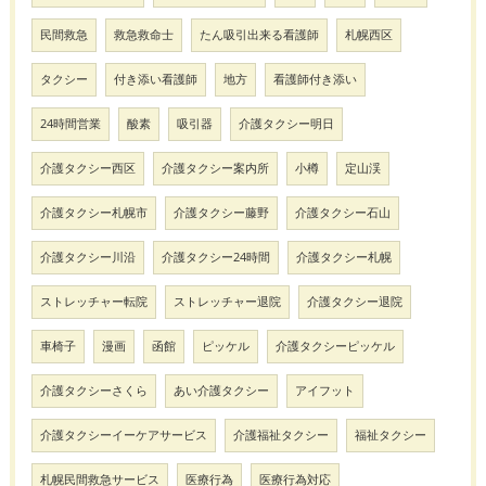
民間救急
救急救命士
たん吸引出来る看護師
札幌西区
タクシー
付き添い看護師
地方
看護師付き添い
24時間営業
酸素
吸引器
介護タクシー明日
介護タクシー西区
介護タクシー案内所
小樽
定山渓
介護タクシー札幌市
介護タクシー藤野
介護タクシー石山
介護タクシー川沿
介護タクシー24時間
介護タクシー札幌
ストレッチャー転院
ストレッチャー退院
介護タクシー退院
車椅子
漫画
函館
ピッケル
介護タクシーピッケル
介護タクシーさくら
あい介護タクシー
アイフット
介護タクシーイーケアサービス
介護福祉タクシー
福祉タクシー
札幌民間救急サービス
医療行為
医療行為対応