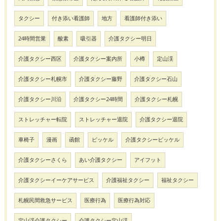
タクシー
付き添い看護師
地方
看護師付き添い
24時間営業
酸素
吸引器
介護タクシー明日
介護タクシー西区
介護タクシー案内所
小樽
定山渓
介護タクシー札幌市
介護タクシー藤野
介護タクシー石山
介護タクシー川沿
介護タクシー24時間
介護タクシー札幌
ストレッチャー転院
ストレッチャー退院
介護タクシー退院
車椅子
漫画
函館
ピッケル
介護タクシーピッケル
介護タクシーさくら
あい介護タクシー
アイフット
介護タクシーイーケアサービス
介護福祉タクシー
福祉タクシー
札幌民間救急サービス
医療行為
医療行為対応
定山渓介護タクシー
介護タクシー定山渓