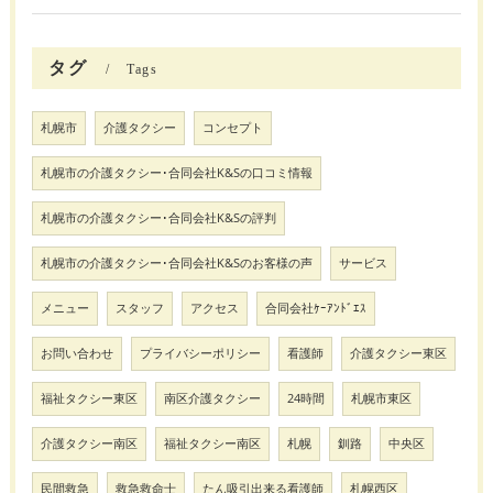
タグ
Tags
札幌市
介護タクシー
コンセプト
札幌市の介護タクシー･合同会社K&Sの口コミ情報
札幌市の介護タクシー･合同会社K&Sの評判
札幌市の介護タクシー･合同会社K&Sのお客様の声
サービス
メニュー
スタッフ
アクセス
合同会社ｹｰｱﾝﾄﾞｴｽ
お問い合わせ
プライバシーポリシー
看護師
介護タクシー東区
福祉タクシー東区
南区介護タクシー
24時間
札幌市東区
介護タクシー南区
福祉タクシー南区
札幌
釧路
中央区
民間救急
救急救命士
たん吸引出来る看護師
札幌西区