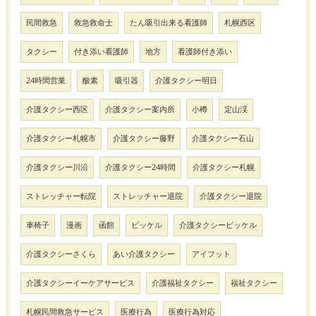
民間救急
救急救命士
たん吸引出来る看護師
札幌西区
タクシー
付き添い看護師
地方
看護師付き添い
24時間営業
酸素
吸引器
介護タクシー明日
介護タクシー西区
介護タクシー案内所
小樽
定山渓
介護タクシー札幌市
介護タクシー藤野
介護タクシー石山
介護タクシー川沿
介護タクシー24時間
介護タクシー札幌
ストレッチャー転院
ストレッチャー退院
介護タクシー退院
車椅子
漫画
函館
ピッケル
介護タクシーピッケル
介護タクシーさくら
あい介護タクシー
アイフット
介護タクシーイーケアサービス
介護福祉タクシー
福祉タクシー
札幌民間救急サービス
医療行為
医療行為対応