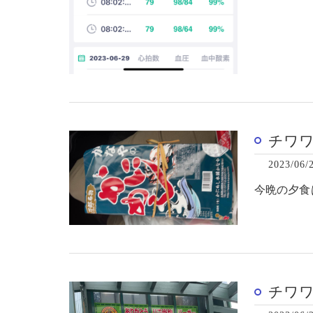
チワ
2023/06/
今晩の夕食
チワ