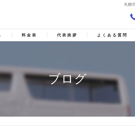
札幌
ス
料金表
代表挨拶
よくある質問
&Sの口コミ情報
Sの評判
ブログ
&Sのお客様の声