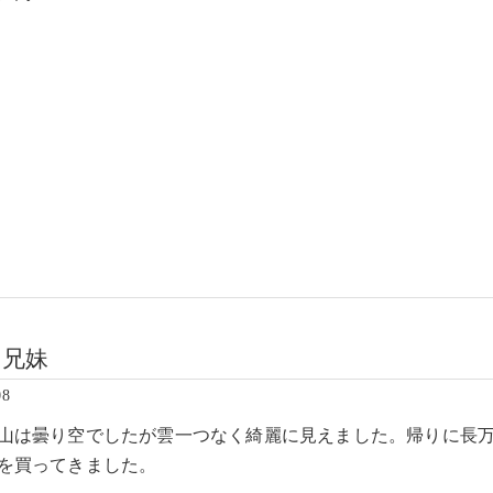
ワ兄妹
08
山は曇り空でしたが雲一つなく綺麗に見えました。帰りに長
を買ってきました。