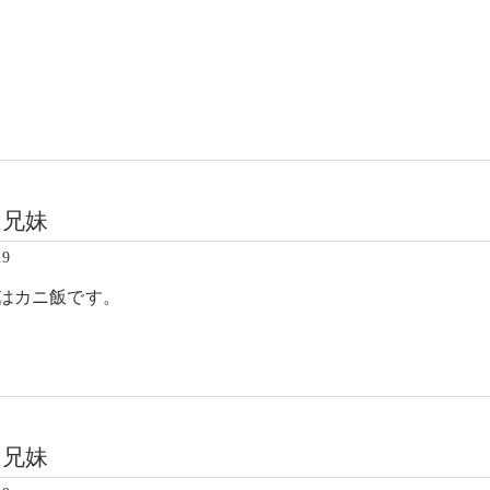
ワ兄妹
29
はカニ飯です。
ワ兄妹