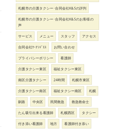
札幌市の介護タクシー･合同会社K&Sの評判
札幌市の介護タクシー･合同会社K&Sのお客様の
声
サービス
メニュー
スタッフ
アクセス
合同会社ｹｰｱﾝﾄﾞｴｽ
お問い合わせ
プライバシーポリシー
看護師
介護タクシー東区
福祉タクシー東区
南区介護タクシー
24時間
札幌市東区
介護タクシー南区
福祉タクシー南区
札幌
釧路
中央区
民間救急
救急救命士
たん吸引出来る看護師
札幌西区
タクシー
付き添い看護師
地方
看護師付き添い