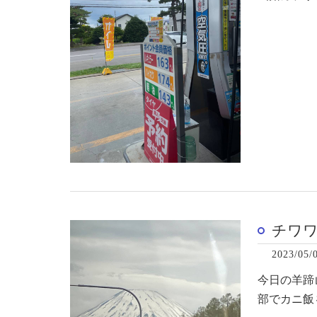
チワ
2023/05/
今日の羊蹄
部でカニ飯