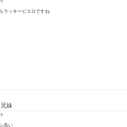
29
らラッキーピエロですね
ワ兄妹
29
ン高い