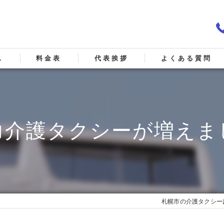
ス
料金表
代表挨拶
よくある質問
&Sの口コミ情報
Sの評判
力介護タクシーが増えま
&Sのお客様の声
札幌市の介護タクシー