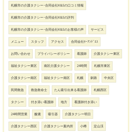
札幌市の介護タクシー･合同会社K&Sの口コミ情報
札幌市の介護タクシー･合同会社K&Sの評判
札幌市の介護タクシー･合同会社K&Sのお客様の声
サービス
メニュー
スタッフ
アクセス
合同会社ｹｰｱﾝﾄﾞｴｽ
お問い合わせ
プライバシーポリシー
看護師
介護タクシー東区
福祉タクシー東区
南区介護タクシー
24時間
札幌市東区
介護タクシー南区
福祉タクシー南区
札幌
釧路
中央区
民間救急
救急救命士
たん吸引出来る看護師
札幌西区
タクシー
付き添い看護師
地方
看護師付き添い
24時間営業
酸素
吸引器
介護タクシー明日
介護タクシー西区
介護タクシー案内所
小樽
定山渓