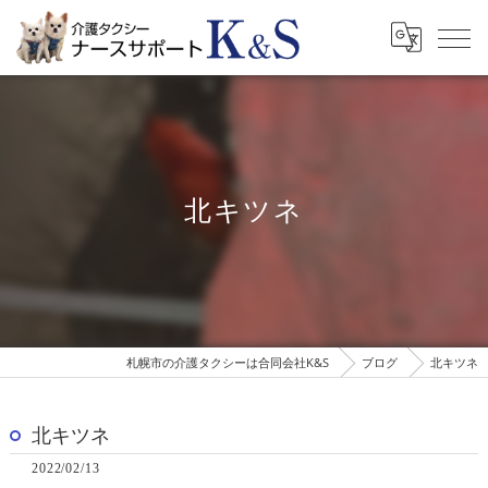
北キツネ
札幌市の介護タクシーは合同会社K&S
ブログ
北キツネ
北キツネ
2022/02/13